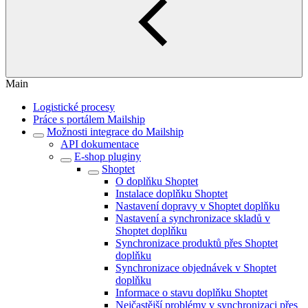
Main
Logistické procesy
Práce s portálem Mailship
Možnosti integrace do Mailship
API dokumentace
E-shop pluginy
Shoptet
O doplňku Shoptet
Instalace doplňku Shoptet
Nastavení dopravy v Shoptet doplňku
Nastavení a synchronizace skladů v
Shoptet doplňku
Synchronizace produktů přes Shoptet
doplňku
Synchronizace objednávek v Shoptet
doplňku
Informace o stavu doplňku Shoptet
Nejčastější problémy v synchronizaci přes