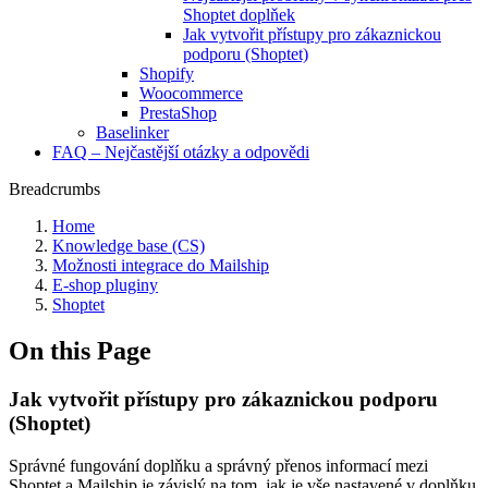
Shoptet doplňek
Jak vytvořit přístupy pro zákaznickou
podporu (Shoptet)
Shopify
Woocommerce
PrestaShop
Baselinker
FAQ – Nejčastější otázky a odpovědi
Breadcrumbs
Home
Knowledge base (CS)
Možnosti integrace do Mailship
E-shop pluginy
Shoptet
On this Page
Jak vytvořit přístupy pro zákaznickou podporu
(Shoptet)
Správné fungování doplňku a správný přenos informací mezi
Shoptet a Mailship je závislý na tom, jak je vše nastavené v doplňku