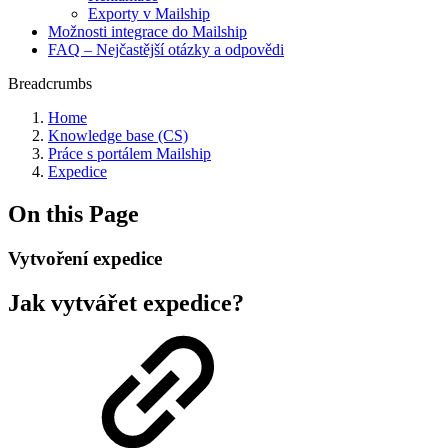
Exporty v Mailship
Možnosti integrace do Mailship
FAQ – Nejčastější otázky a odpovědi
Breadcrumbs
Home
Knowledge base (CS)
Práce s portálem Mailship
Expedice
On this Page
Vytvoření expedice
Jak vytvářet expedice?