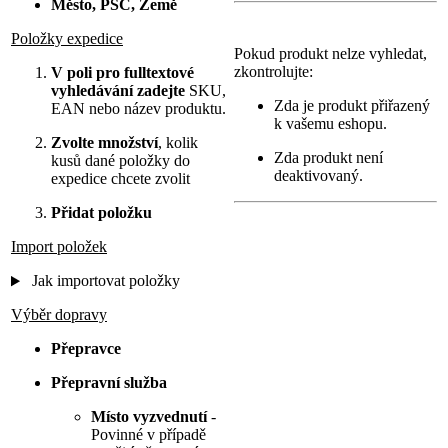
Město, PSČ, Země
Položky expedice
Pokud produkt nelze vyhledat,
zkontrolujte:
V poli pro fulltextové
vyhledávání
zadejte
SKU,
Zda je produkt přiřazený
EAN nebo název produktu.
k vašemu eshopu.
Zvolte množství
, kolik
Zda produkt není
kusů dané položky do
deaktivovaný.
expedice chcete zvolit
Přidat položku
Import položek
Jak importovat položky
Výběr dopravy
Přepravce
Přepravní služba
Místo vyzvednutí
-
Povinné v případě