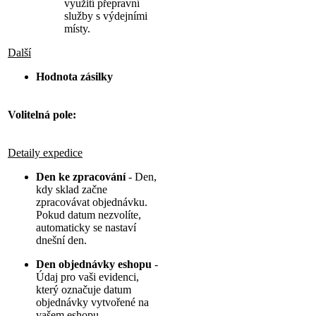
využití přepravní
služby s výdejními
místy.
Další
Hodnota zásilky
Volitelná pole:
Detaily expedice
Den ke zpracování
- Den,
kdy sklad začne
zpracovávat objednávku.
Pokud datum nezvolíte,
automaticky se nastaví
dnešní den.
Den objednávky eshopu
-
Údaj pro vaši evidenci,
který označuje datum
objednávky vytvořené na
vašem eshopu.