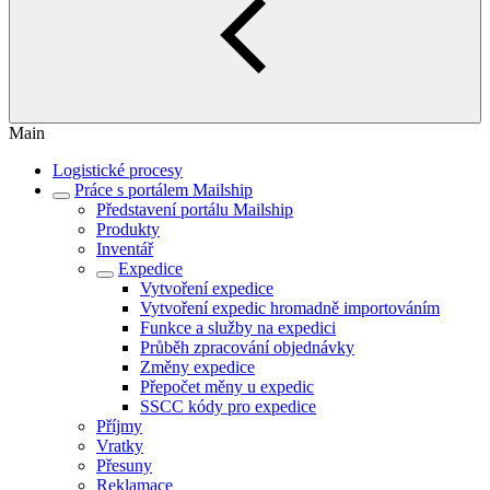
Main
Logistické procesy
Práce s portálem Mailship
Představení portálu Mailship
Produkty
Inventář
Expedice
Vytvoření expedice
Vytvoření expedic hromadně importováním
Funkce a služby na expedici
Průběh zpracování objednávky
Změny expedice
Přepočet měny u expedic
SSCC kódy pro expedice
Příjmy
Vratky
Přesuny
Reklamace