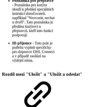
Poznámka pro přepravce
- Poznámka pro kurýra
slouží k předání speciálních
instrukcí doručovateli,
například "Nezvonit, nechat
u dveří". Tato poznámka je
předána kurýrovi u
přepravců, kteří tuto funkci
podporují.
ID příjemce
- Toto pole je
potřeba vyplnit specificky
pro dopravce DHL Connect
a v případě zasílání na
výdejní místa.
Rozdíl mezi "Uložit" a "Uložit a odeslat"