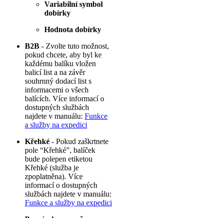
Variabilní symbol
dobírky
Hodnota dobírky
B2B
- Zvolte tuto možnost,
pokud chcete, aby byl ke
každému balíku vložen
balicí list a na závěr
souhrnný dodací list s
informacemi o všech
balících. Více informací o
dostupných službách
najdete v manuálu:
Funkce
a služby na expedici
Křehké
- Pokud zaškrtnete
pole “Křehké”, balíček
bude polepen etiketou
Křehké (služba je
zpoplatněna). Více
informací o dostupných
službách najdete v manuálu:
Funkce a služby na expedici