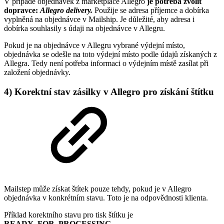
V případě objednávek z marketplace Allegro
je potřeba zvolit
dopravce:
Allegro delivery.
Použije se adresa příjemce a dobírka
vyplněná na objednávce v Mailship. Je důležité, aby adresa i
dobírka souhlasily s údaji na objednávce v Allegru.
Pokud je na objednávce v Allegru vybrané výdejní místo,
objednávka se odešle na toto výdejní místo podle údajů získaných z
Allegra. Tedy není potřeba informaci o výdejním místě zasílat při
založení objednávky.
4) Korektní stav zásilky v Allegro pro získání štítku
Mailstep může získat štítek pouze tehdy, pokud je v Allegro
objednávka v konkrétním stavu. Toto je na odpovědnosti klienta.
Příklad korektního stavu pro tisk štítku je
READY_FOR_PROCESSING
.