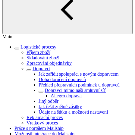
Main
Logistické procesy
Příjem zboží
Skladování zboží
Zpracování objednávky
Dopravci
Jak zařídit spolupráci s novým dopravcem
Doba doručení dopravců
Přehled přepravních podmínek u dopravců
Dopravci mimo naši smluvní síť
Allegro doprava
Jiný odběr
Jak řešit zpětné zásilky
Údaje na štítku a možnosti nastavení
Reklamační proces
Vratkový proces
Práce s portálem Mailship
Možnosti integrace do Mailship