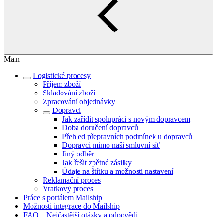
Main
Logistické procesy
Příjem zboží
Skladování zboží
Zpracování objednávky
Dopravci
Jak zařídit spolupráci s novým dopravcem
Doba doručení dopravců
Přehled přepravních podmínek u dopravců
Dopravci mimo naši smluvní síť
Jiný odběr
Jak řešit zpětné zásilky
Údaje na štítku a možnosti nastavení
Reklamační proces
Vratkový proces
Práce s portálem Mailship
Možnosti integrace do Mailship
FAQ – Nejčastější otázky a odpovědi