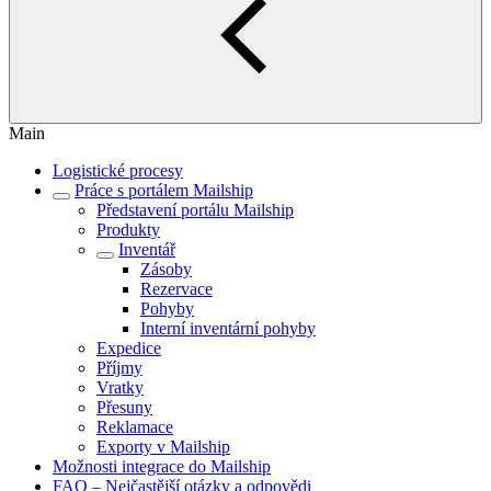
Main
Logistické procesy
Práce s portálem Mailship
Představení portálu Mailship
Produkty
Inventář
Zásoby
Rezervace
Pohyby
Interní inventární pohyby
Expedice
Příjmy
Vratky
Přesuny
Reklamace
Exporty v Mailship
Možnosti integrace do Mailship
FAQ – Nejčastější otázky a odpovědi