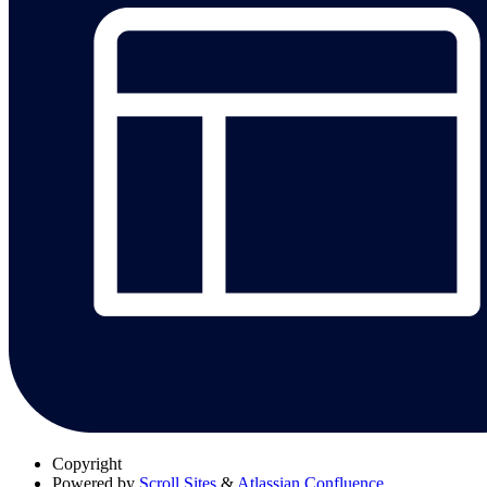
Copyright
Powered by
Scroll Sites
&
Atlassian Confluence