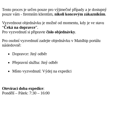
Tento proces je určen pouze pro výjimečné případy a je dostupný
pouze vám - firemním klientům,
nikoli koncovým zákazníkům
.
Vyzvednout objednávku je možné od momentu, kdy je ve stavu
“
Čeká na dopravce
”.
Pro vyzvednutí si připravte
číslo objednávky
.
Pro osobní vyzvednutí zadejte objednávku v Maislhip portálu
následovně:
Dopravce: Jiný odběr
Přepravní služba: Jiný odběr
Místo vyzvednutí: Výdej na expedici
Otevírací doba expedice
:
Pondělí – Pátek: 7:30 – 16:00