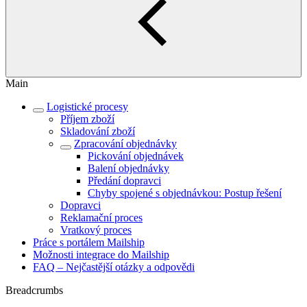
Main
Logistické procesy
Příjem zboží
Skladování zboží
Zpracování objednávky
Pickování objednávek
Balení objednávky
Předání dopravci
Chyby spojené s objednávkou: Postup řešení
Dopravci
Reklamační proces
Vratkový proces
Práce s portálem Mailship
Možnosti integrace do Mailship
FAQ – Nejčastější otázky a odpovědi
Breadcrumbs